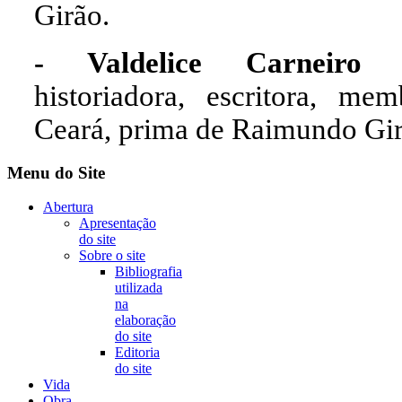
Girão.
- Valdelice Carneiro 
historiadora, escritora, me
Ceará, prima de Raimundo Gi
Menu do Site
Abertura
Apresentação
do site
Sobre o site
Bibliografia
utilizada
na
elaboração
do site
Editoria
do site
Vida
Obra