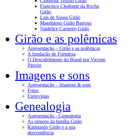
Clodomir Teófilo Girão
Francisco Clodomir da Rocha
Girão
Luis de Sousa Girão
Magdaleno Girão Barroso
Valdelice Carneiro Girão
Girão e as polêmicas
Apresentação – Girão e as polêmicas
A fundação de Fortaleza
O Descobrimento do Brasil por Vicente
Pinzón
Imagens e sons
Apresentação – Imagens & sons
Fotos
Entrevistas
Genealogia
Apresentação - Genealogia
As origens da família Girão
Raimundo Girão e a sua
descendência